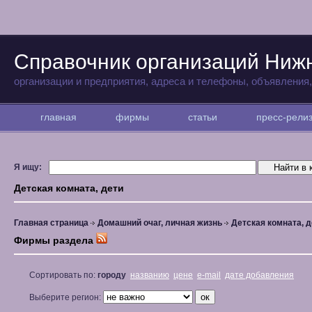
Справочник организаций Ниж
организации и предприятия, адреса и телефоны, объявления
главная
фирмы
статьи
пресс-рел
Я ищу:
Детская комната, дети
Главная страница
Домашний очаг, личная жизнь
Детская комната, д
Фирмы раздела
Сортировать по:
городу
названию
цене
e-mail
дате добавления
Выберите регион: