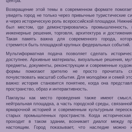
центра.
Возвращение этой темы в современном формате помогае
увидеть город не только через привычные туристические с
и через историческую роль всероссийской площадки. Нижни
был местом, где демонстрировались промышленность, и
инженерные решения, торговля, архитектура и достижения
Такая память важна для современного города, кото
стремится быть площадкой крупных федеральных событий.
Мультиформатная подача позволяет сделать историче
доступнее. Архивные материалы, визуальные решения, му
предметы, документы, реконструкции и современные худо
формы помогают зрителю не просто прочитать сп
почувствовать масштаб события. Для молодёжи и семей эт
важно: история становится понятнее, когда она представ
пространство, образ и интерактивность.
Пакгаузы как место проведения также имеют смысл
нейтральная площадка, а часть городской среды, связанной
ярмарочной историей и современным культурным переос
старых промышленных пространств. Когда историческая
проходит в таком здании, возникает диалог между 
настоящим. Город показывает, что наследие можно 