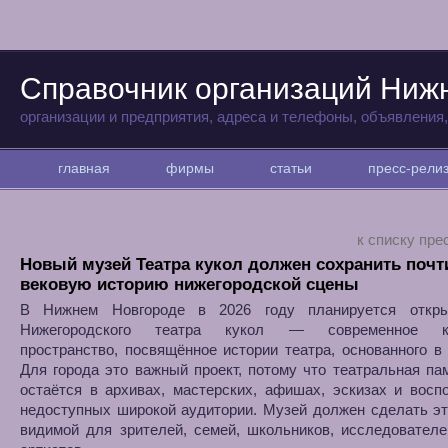
Справочник организаций Ниж
организации и предприятия, адреса и телефоны, объявления
главная
фирмы
статьи
пресс-рел
к списку пре
Новый музей Театра кукол должен сохранить почт
вековую историю нижегородской сцены
В Нижнем Новгороде в 2026 году планируется откр
Нижегородского театра кукол — современное ку
пространство, посвящённое истории театра, основанного в 
Для города это важный проект, потому что театральная па
остаётся в архивах, мастерских, афишах, эскизах и восп
недоступных широкой аудитории. Музей должен сделать э
видимой для зрителей, семей, школьников, исследовател