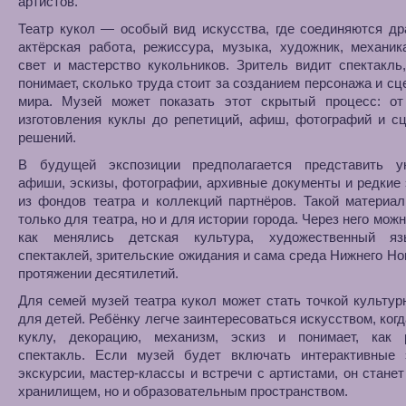
артистов.
Театр кукол — особый вид искусства, где соединяются др
актёрская работа, режиссура, музыка, художник, механик
свет и мастерство кукольников. Зритель видит спектакль
понимает, сколько труда стоит за созданием персонажа и сц
мира. Музей может показать этот скрытый процесс: от
изготовления куклы до репетиций, афиш, фотографий и с
решений.
В будущей экспозиции предполагается представить у
афиши, эскизы, фотографии, архивные документы и редкие
из фондов театра и коллекций партнёров. Такой материа
только для театра, но и для истории города. Через него можн
как менялись детская культура, художественный я
спектаклей, зрительские ожидания и сама среда Нижнего Но
протяжении десятилетий.
Для семей музей театра кукол может стать точкой культур
для детей. Ребёнку легче заинтересоваться искусством, когд
куклу, декорацию, механизм, эскиз и понимает, как 
спектакль. Если музей будет включать интерактивные 
экскурсии, мастер-классы и встречи с артистами, он станет
хранилищем, но и образовательным пространством.