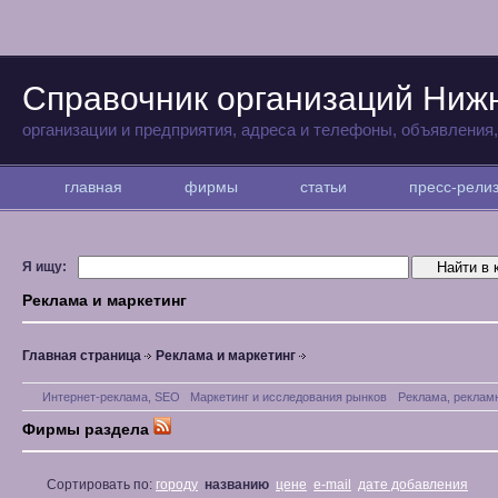
Справочник организаций Ниж
организации и предприятия, адреса и телефоны, объявления
главная
фирмы
статьи
пресс-рел
Я ищу:
Реклама и маркетинг
Главная страница
Реклама и маркетинг
Интернет-реклама, SEO
Маркетинг и исследования рынков
Реклама, реклам
Фирмы раздела
Сортировать по:
городу
названию
цене
e-mail
дате добавления