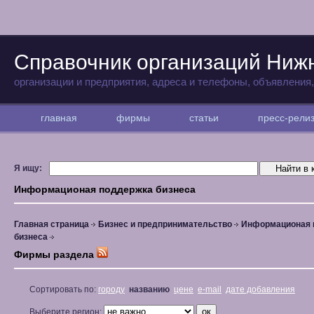
Справочник организаций Ниж
организации и предприятия, адреса и телефоны, объявления
главная
фирмы
статьи
пресс-рел
Я ищу:
Информационая поддержка бизнеса
Главная страница
Бизнес и предпринимательство
Информационая 
бизнеса
Фирмы раздела
Сортировать по:
городу
названию
цене
e-mail
дате добавления
Выберите регион: