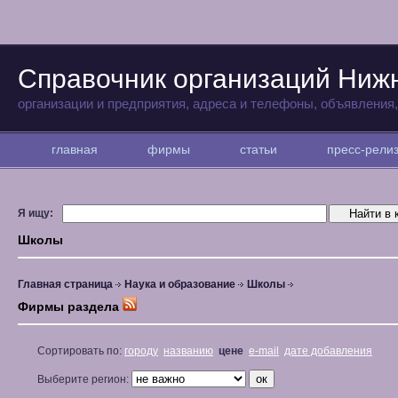
Справочник организаций Ниж
организации и предприятия, адреса и телефоны, объявления
главная
фирмы
статьи
пресс-рел
Я ищу:
Школы
Главная страница
Наука и образование
Школы
Фирмы раздела
Сортировать по:
городу
названию
цене
e-mail
дате добавления
Выберите регион: