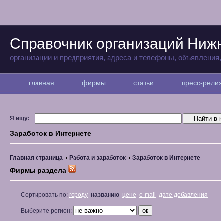
Справочник организаций Ниж
организации и предприятия, адреса и телефоны, объявления
главная
фирмы
статьи
пресс-рел
Я ищу:
Заработок в Интернете
Главная страница
Работа и заработок
Заработок в Интернете
Фирмы раздела
Сортировать по:
городу
названию
цене
e-mail
дате добавления
Выберите регион: