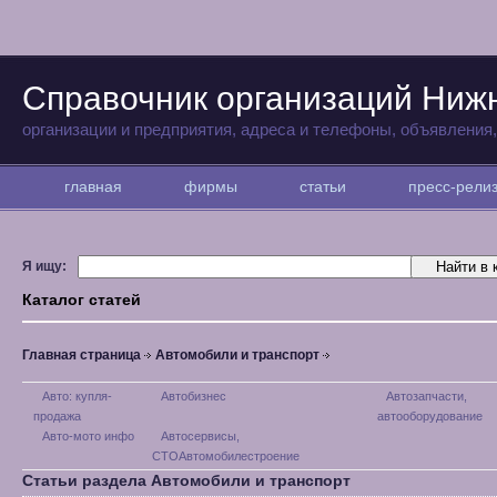
Справочник организаций Ниж
организации и предприятия, адреса и телефоны, объявления
главная
фирмы
статьи
пресс-рел
Я ищу:
Каталог статей
Главная страница
Автомобили и транспорт
Авто: купля-
Автобизнес
Автозапчасти,
продажа
автооборудование
Авто-мото инфо
Автосервисы,
СТОАвтомобилестроение
Статьи раздела Автомобили и транспорт