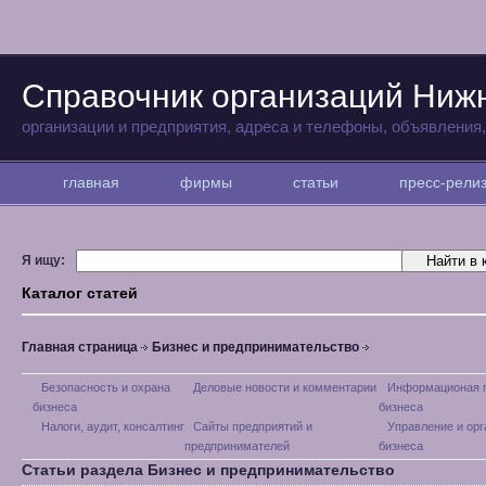
Справочник организаций Ниж
организации и предприятия, адреса и телефоны, объявления
главная
фирмы
статьи
пресс-рел
Я ищу:
Каталог статей
Главная страница
Бизнес и предпринимательство
Безопасность и охрана
Деловые новости и комментарии
Информационая 
бизнеса
бизнеса
Налоги, аудит, консалтинг
Сайты предприятий и
Управление и орг
предпринимателей
бизнеса
Статьи раздела Бизнес и предпринимательство