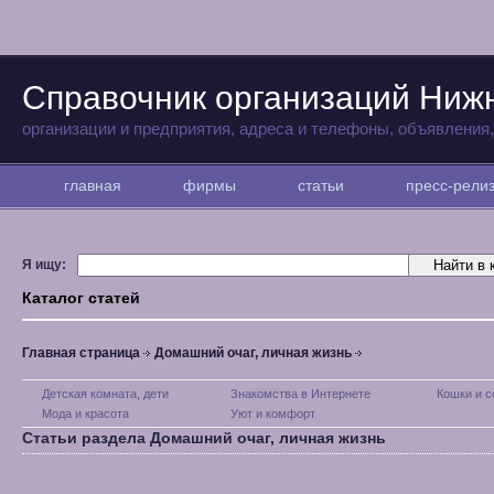
Справочник организаций Ниж
организации и предприятия, адреса и телефоны, объявления
главная
фирмы
статьи
пресс-рел
Я ищу:
Каталог статей
Главная страница
Домашний очаг, личная жизнь
Детская комната, дети
Знакомства в Интернете
Кошки и с
Мода и красота
Уют и комфорт
Статьи раздела Домашний очаг, личная жизнь