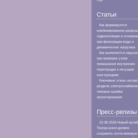
Статьи
Как формируется
комбинированное разруш
гидроизоляции и основан
при фильтрации воды и
динамических нагрузках
Как выявляются наруше
при проверке узлов
примыкания внутренних
перегородок к несущим
конструкциям
Ключевые этапы экспер
раздела электроснабжени
типовые ошибки
проектирования
Пресс-релизы
22-06-2026 Новый музе
Театра кукол должен
сохранить почти вековую