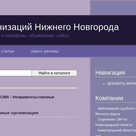
низаций Нижнего Новгорода
а и телефоны, объявления, сайты
статьи
пресс-релизы
Навигация
ДОБАВИТЬ ФИРМ
Компании
, СМИ
Неправительственные
Арбитражный суд Волго-
нные организации
Вятского округа
Отделение СФР по
Нижегородской области
Нижегородский областн
суд