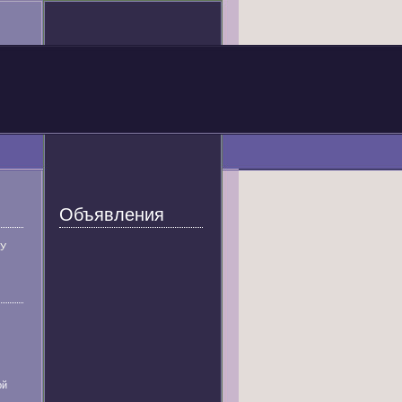
Объявления
У
ой