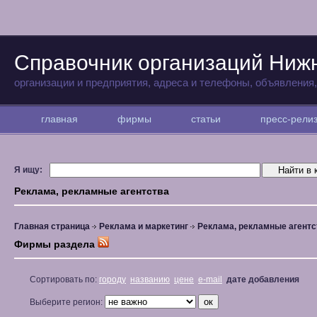
Справочник организаций Ниж
организации и предприятия, адреса и телефоны, объявления
главная
фирмы
статьи
пресс-рел
Я ищу:
Реклама, рекламные агентства
Главная страница
Реклама и маркетинг
Реклама, рекламные агентс
Фирмы раздела
Сортировать по:
городу
названию
цене
e-mail
дате добавления
Выберите регион: