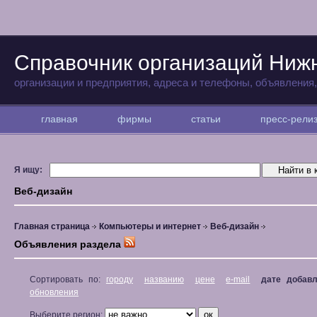
Справочник организаций Ниж
организации и предприятия, адреса и телефоны, объявления
главная
фирмы
статьи
пресс-рел
Я ищу:
Веб-дизайн
Главная страница
Компьютеры и интернет
Веб-дизайн
Объявления раздела
Сортировать по:
городу
названию
цене
e-mail
дате добав
обновления
Выберите регион: