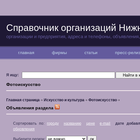
Справочник организаций Ниж
организации и предприятия, адреса и телефоны, объявления
главная
фирмы
статьи
пресс-рел
Я ищу:
Фотоискусство
Главная страница
Искусство и культура
Фотоискусство
Объявления раздела
Сортировать по:
городу
названию
цене
e-mail
дате добав
обновления
Выберите регион: