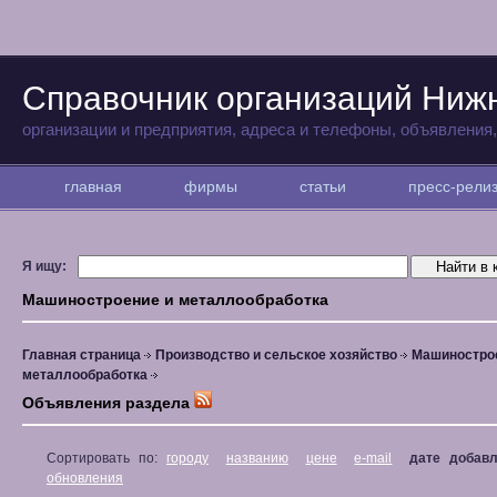
Справочник организаций Ниж
организации и предприятия, адреса и телефоны, объявления
главная
фирмы
статьи
пресс-рел
Я ищу:
Машиностроение и металлообработка
Главная страница
Производство и сельское хозяйство
Машиностро
металлообработка
Объявления раздела
Сортировать по:
городу
названию
цене
e-mail
дате добав
обновления