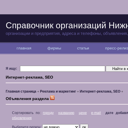
Справочник организаций Ниж
организации и предприятия, адреса и телефоны, объявления
главная
фирмы
статьи
пресс-рел
Я ищу:
Интернет-реклама, SEO
Главная страница
Реклама и маркетинг
Интернет-реклама, SEO
Объявления раздела
Сортировать по:
городу
названию
цене
e-mail
дате добав
обновления
Выберите регион: