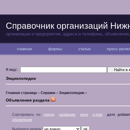
Справочник организаций Ниж
организации и предприятия, адреса и телефоны, объявления
главная
фирмы
статьи
пресс-рел
Я ищу:
Энциклопедии
Главная страница
Справки
Энциклопедии
Объявления раздела
Сортировать по:
городу
названию
цене
e-mail
дате добав
обновления
Выберите регион: