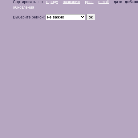
Сортировать по:
городу
названию
цене
e-mail
дате добав
обновления
Выберите регион: