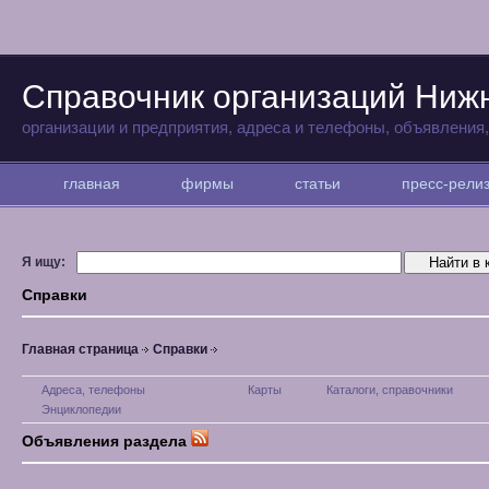
Справочник организаций Ниж
организации и предприятия, адреса и телефоны, объявления
главная
фирмы
статьи
пресс-рел
Я ищу:
Справки
Главная страница
Справки
Адреса, телефоны
Карты
Каталоги, справочники
Энциклопедии
Объявления раздела